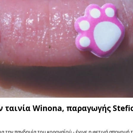
ν ταινία Winona, παραγωγής Stefi
α την πανδημία του κοροναΐού - έγινε η φετινή απονομή 