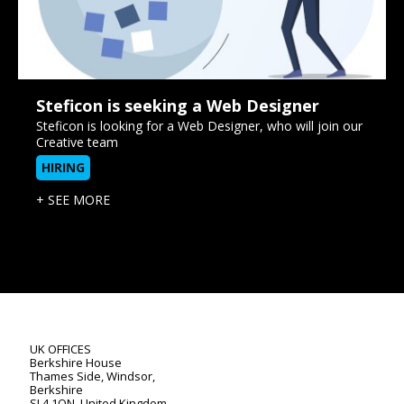
Steficon is seeking a Web Designer
Steficon is looking for a Web Designer, who will join our
Creative team
HIRING
+ SEE MORE
UK OFFICES
Berkshire House
Thames Side, Windsor,
Berkshire
SL4 1QN, United Kingdom