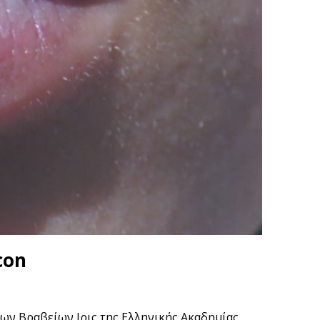
con
των Βραβείων Ιρις της Ελληνικής Ακαδημίας