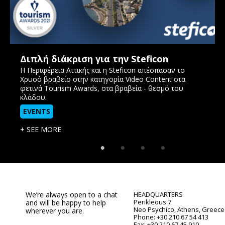
Διπλή διάκριση για την Steficon
Η Περιφέρεια Αττικής και η Steficon απέσπασαν το
Χρυσό βραβείο στην κατηγορία Video Content στα
φετινά Tourism Awards, στα βραβεία - θεσμό του
κλάδου.
EVENTS
+ SEE MORE
We’re always open to a chat
HEADQUARTERS
Perikleous 7
and will be happy to help
Neo Psychico, Athens, Greece
wherever you are.
Phone: +30 210 67 54 413
Fax: +30 210 67 45 910