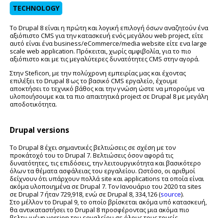
TECHNOLOGY
Το Drupal 8 είναι η πρώτη και λογική επιλογή όσων αναζητούν ένα
αξιόπιστο CMS για την κατασκευή ενός μεγάλου web project, είτε
αυτό είναι ένα business/eCommerce/media website είτε ενα large
scale web application. Πρόκειται, χωρίς αμφιβολία, για το πιο
αξιόπιστο και με τις μεγαλύτερες δυνατότητες CMS στην αγορά.
Στην Steficon, με την πολύχρονη εμπειρίας μας και έχοντας
επιλέξει το Drupal 8 ως το βασικό CMS εργαλείο, έχουμε
αποκτήσει το τεχνικό βάθος και την γνώση ώστε να μπορούμε να
υλοποιήσουμε και τα πιο απαιτητικά project σε Drupal 8 με μεγάλη
αποδοτικότητα.
Drupal versions
Το Drupal 8 έχει σημαντικές βελτιώσεις σε σχέση με τον
προκάτοχό του το Drupal 7. Βελτιώσεις όσον αφορά τις
δυνατότητες, τις επιδόσεις, την λειτουργικότητα και βασικότερο
όλων τα θέματα ασφάλειας του εργαλείου. Ωστόσο, οι αριθμοί
δείχνουν ότι υπάρχουν πολλά site και applications τα οποία είναι
ακόμα υλοποιημένα σε Drupal 7. Τον Ιανουάριο του 2020 τα sites
σε Drupal 7 ήταν 729,918, ενώ σε Drupal 8, 334,126 (
source
).
Στο μέλλον το Drupal 9, το οποίο βρίσκεται ακόμα υπό κατασκευή,
θα αντικαταστήσει το Drupal 8 προσφέροντας μια ακόμα πιο
βελτιωμένη version του εργαλείου σε όλους τους τομείς.