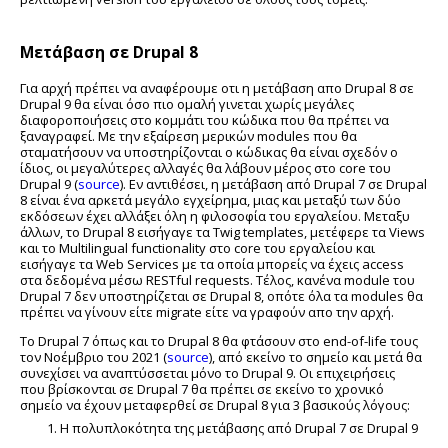
Μετάβαση σε Drupal 8
Για αρχή πρέπει να αναφέρουμε οτι η μετάβαση απο Drupal 8 σε
Drupal 9 θα είναι όσο πιο ομαλή γινεται χωρίς μεγάλες
διαφοροποιήσεις στο κομμάτι του κώδικα που θα πρέπει να
ξαναγραφεί. Με την εξαίρεση μερικών modules που θα
σταματήσουν να υποστηρίζονται ο κώδικας θα είναι σχεδόν ο
ίδιος, οι μεγαλύτερες αλλαγές θα λάβουν μέρος στο core του
Drupal 9 (
source
). Εν αντιθέσει, η μετάβαση από Drupal 7 σε Drupal
8 είναι ένα αρκετά μεγάλο εγχείρημα, μιας και μεταξύ των δύο
εκδόσεων έχει αλλάξει όλη η φιλοσοφία του εργαλείου. Μεταξυ
άλλων, το Drupal 8 εισήγαγε τα Twig templates, μετέφερε τα Views
και το Multilingual functionality στο core του εργαλείου και
εισήγαγε τα Web Services με τα οποία μπορείς να έχεις access
στα δεδομένα μέσω RESTful requests. Τέλος, κανένα module του
Drupal 7 δεν υποστηρίζεται σε Drupal 8, οπότε όλα τα modules θα
πρέπει να γίνουν είτε migrate είτε να γραφούν απο την αρχή.
Το Drupal 7 όπως και το Drupal 8 θα φτάσουν στο end-of-life τους
τον Νοέμβριο του 2021 (
source
), από εκείνο το σημείο και μετά θα
συνεχίσει να αναπτύσσεται μόνο το Drupal 9. Οι επιχειρήσεις
που βρίσκονται σε Drupal 7 θα πρέπει σε εκείνο το χρονικό
σημείο να έχουν μεταφερθεί σε Drupal 8 για 3 βασικούς λόγους:
H πολυπλοκότητα της μετάβασης από Drupal 7 σε Drupal 9