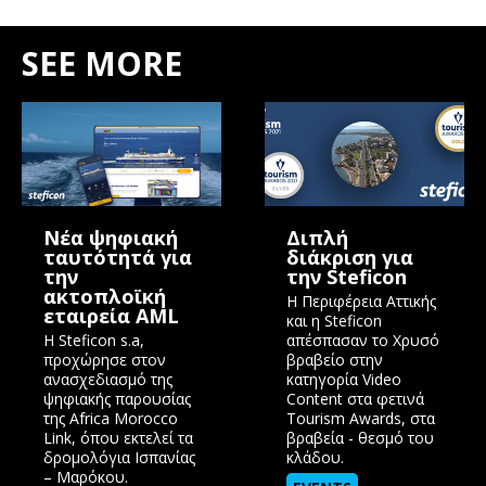
SEE MORE
Nέα ψηφιακή
Διπλή
ταυτότητά για
διάκριση για
την
την Steficon
ακτοπλοϊκή
Η Περιφέρεια Αττικής
εταιρεία AML
και η Steficon
Η Steficon s.a,
απέσπασαν το Χρυσό
προχώρησε στον
βραβείο στην
ανασχεδιασμό της
κατηγορία Video
ψηφιακής παρουσίας
Content στα φετινά
της Africa Morocco
Tourism Awards, στα
Link, όπου εκτελεί τα
βραβεία - θεσμό του
δρομολόγια Ισπανίας
κλάδου.
– Μαρόκου.