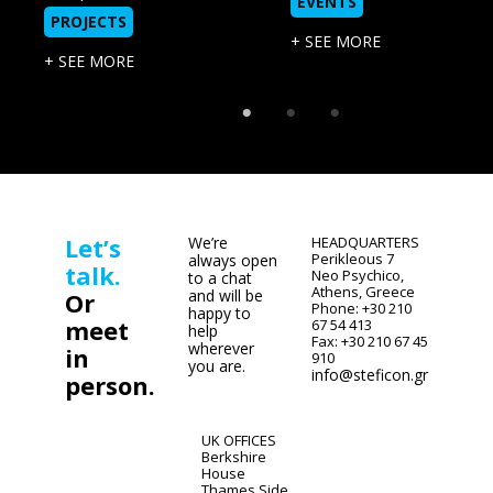
EVENTS
PROJECTS
+ SEE MORE
+ SEE MORE
Let’s
We’re
HEADQUARTERS
Perikleous 7
always open
talk.
Neo Psychico,
to a chat
Athens, Greece
and will be
Or
Phone: +30 210
happy to
meet
67 54 413
help
Fax: +30 210 67 45
wherever
in
910
you are.
info@steficon.gr
person.
UK OFFICES
Berkshire
House
Thames Side,