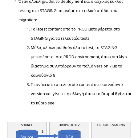
Όταν ολοκληρωθεί το deployment και ο αρχικός κύκλος
testing στο STAGING, περνάμε στο τελικό στάδιο του
migration:
Το latest content απο το PROD μεταφέρεται στο
STAGING για τα τελευταία tests
Μόλις ολοκληρωθούν όλα τα test, το STAGING
μεταφέρεται στο PROD environment, όπου για λίγο
διάστημα συνυπάρχουν το παλιό version 7 με το
καινούργιο 8
Περνάει και το τελευταίο content στο καινούργιο
version και γίνεται η αλλαγή όπου το Drupal 8 γίνεται
το κύριο site